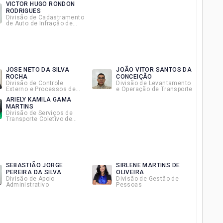
VICTOR HUGO RONDON
RODRIGUES
Divisão de Cadastramento
de Auto de Infração de
Trânsito
JOSE NETO DA SILVA
JOÃO VITOR SANTOS DA
ROCHA
CONCEIÇÃO
Divisão de Controle
Divisão de Levantamento
Externo e Processos de
e Operação de Transporte
Veículos Apreendidos de
ARIELY KAMILA GAMA
Transporte
MARTINS
Divisão de Serviços de
Transporte Coletivo de
Fretamento, Turismo e
Vicinal
SEBASTIÃO JORGE
SIRLENE MARTINS DE
PEREIRA DA SILVA
OLIVEIRA
Divisão de Apoio
Divisão de Gestão de
Administrativo
Pessoas