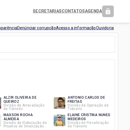
SECRETARIAS
CONTATOS
AGENDA
sparência
Denúnciar corrupção
Acesso a informação
Ouvidoria
ALZIR OLIVEIRA DE
ANTONIO CARLOS DE
QUEIROZ
FREITAS
Divisão de Arrecadação
Divisão de Operação de
de Trânsito
Trânsito
MAXSON ROCHA
ELAINE CRISTINA NUNES
ALMEIDA
MEDEIROS
Divisão de Elaboração de
Divisão de Fiscalização
Projetos de Sinalização
de Trânsito
Viária