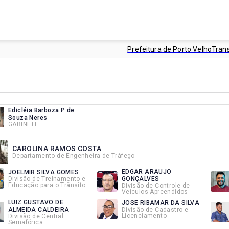
Prefeitura de Porto Velho
Tran
Edicléia Barboza P de
Souza Neres
GABINETE
CAROLINA RAMOS COSTA
Departamento de Engenheira de Tráfego
EDGAR ARAUJO
JOELMIR SILVA GOMES
Divisão de Treinamento e
GONÇALVES
Educação para o Trânsito
Divisão de Controle de
Veículos Apreendidos
LUIZ GUSTAVO DE
JOSE RIBAMAR DA SILVA
ALMEIDA CALDEIRA
Divisão de Cadastro e
Licenciamento
Divisão de Central
Semafórica