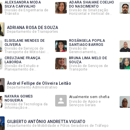
ALEXSANDRA MODA
ADARA SHAIANE COELHO
SILVA CARVALHO
DO NASCIMENTO
Divisão de Engenharia de
Divisão de Sinalização
Trânsito
Horizontal e Vertical de
Trânsito
ADRIANA ROSA DE SOUZA
Departamento de Transportes
ELGISLANE MENDES DE
ROSÂNGELA POPILA
OLIVEIRA
SANTIAGO BARROS
Divisão de Serviços de
Divisão de
Transporte de Moto-táxi e
Gerenciamento,
Cargas
Fiscalização e Controle
CREUZIANE FRANÇA
BRUNA LIMA MELO DE
de Transporte
LABORDA
SOUZA
Divisão de Estudo e
Divisão de Serviços de
Planejamento de
Transporte
Transporte
Ândrel Fellipe de Oliveira Leitão
Departamento Administrativo
NAYARA GOMES
Atualmente sem chefia
NOGUEIRA
Divisão de Apoio e
Divisão de Tecnologia da
Serviços Gerais
Informação e
Transparência
GILBERTO ANTÔNIO ANDRETTA VIGIATO
Departamento de Mobilidade e Pólos Geradores de Tráfego